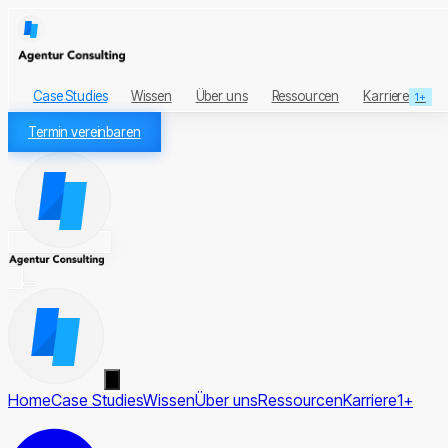
Case Studies
Wissen
Über uns
Ressourcen
Karriere
1+
Termin vereinbaren
Home
Case Studies
Wissen
Über uns
Ressourcen
Karriere
1+