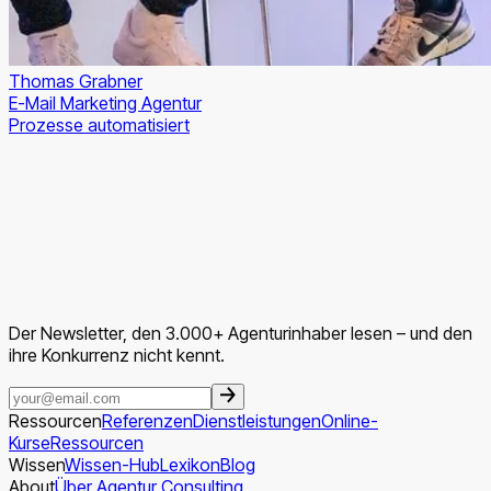
Thomas Grabner
E-Mail Marketing Agentur
Prozesse automatisiert
Der Newsletter, den 3.000+ Agenturinhaber lesen – und den
ihre Konkurrenz nicht kennt.
Ressourcen
Referenzen
Dienstleistungen
Online-
Kurse
Ressourcen
Wissen
Wissen-Hub
Lexikon
Blog
About
Über Agentur Consulting