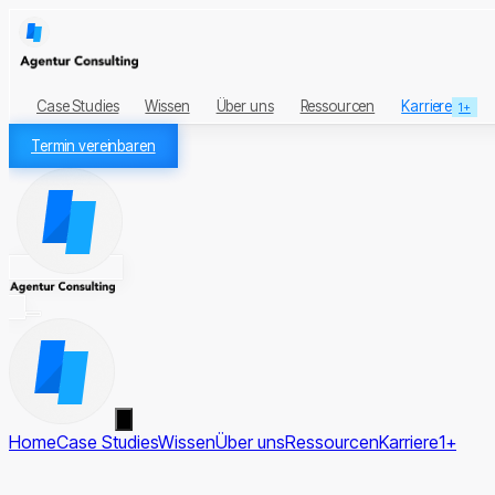
Case Studies
Wissen
Über uns
Ressourcen
Karriere
1+
Termin vereinbaren
Home
Case Studies
Wissen
Über uns
Ressourcen
Karriere
1+