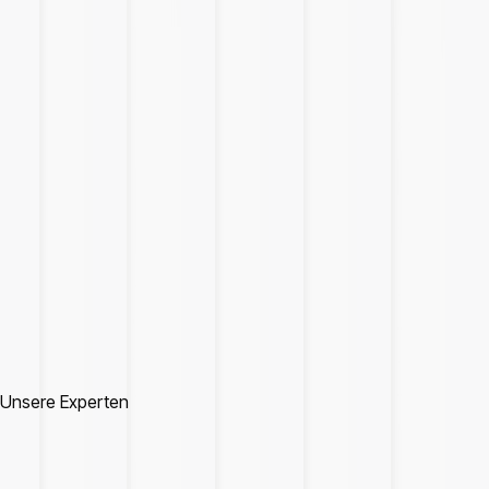
Unsere Experten