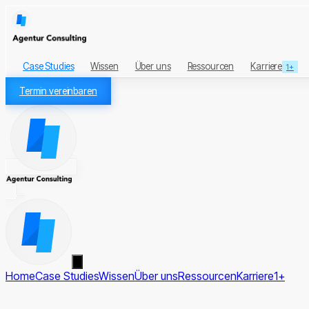
Case Studies
Wissen
Über uns
Ressourcen
Karriere
1+
Termin vereinbaren
Home
Case Studies
Wissen
Über uns
Ressourcen
Karriere
1+