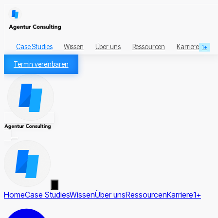
Case Studies
Wissen
Über uns
Ressourcen
Karriere
1+
Termin vereinbaren
Home
Case Studies
Wissen
Über uns
Ressourcen
Karriere
1+