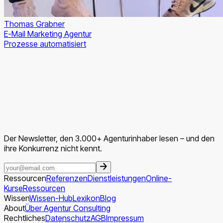
Thomas Grabner
E-Mail Marketing Agentur
Prozesse automatisiert
Der Newsletter, den 3.000+ Agenturinhaber lesen – und den
ihre Konkurrenz nicht kennt.
Ressourcen
Referenzen
Dienstleistungen
Online-
Kurse
Ressourcen
Wissen
Wissen-Hub
Lexikon
Blog
About
Über Agentur Consulting
Rechtliches
Datenschutz
AGB
Impressum