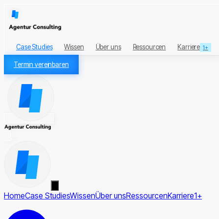
Case Studies
Wissen
Über uns
Ressourcen
Karriere
1+
Termin vereinbaren
Home
Case Studies
Wissen
Über uns
Ressourcen
Karriere
1+