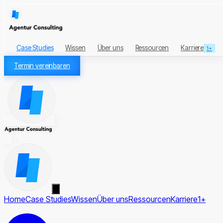
Case Studies
Wissen
Über uns
Ressourcen
Karriere
1+
Termin vereinbaren
Home
Case Studies
Wissen
Über uns
Ressourcen
Karriere
1+