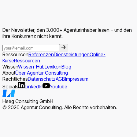
Der Newsletter, den 3.000+ Agenturinhaber lesen – und den
ihre Konkurrenz nicht kennt.
Ressourcen
Referenzen
Dienstleistungen
Online-
Kurse
Ressourcen
Wissen
Wissen-Hub
Lexikon
Blog
About
Über Agentur Consulting
Rechtliches
Datenschutz
AGB
Impressum
Socials
LinkedIn
Youtube
Heeg Consulting GmbH
© 2026 Agentur Consulting. Alle Rechte vorbehalten.