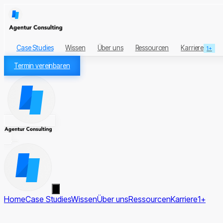
Case Studies
Wissen
Über uns
Ressourcen
Karriere
1+
Termin vereinbaren
Home
Case Studies
Wissen
Über uns
Ressourcen
Karriere
1+