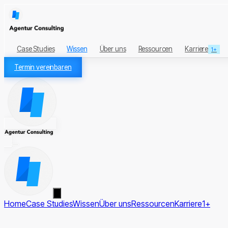
Case Studies
Wissen
Über uns
Ressourcen
Karriere
1+
Termin vereinbaren
Home
Case Studies
Wissen
Über uns
Ressourcen
Karriere
1+