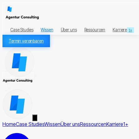
Case Studies
Wissen
Über uns
Ressourcen
Karriere
1+
Termin vereinbaren
Home
Case Studies
Wissen
Über uns
Ressourcen
Karriere
1+