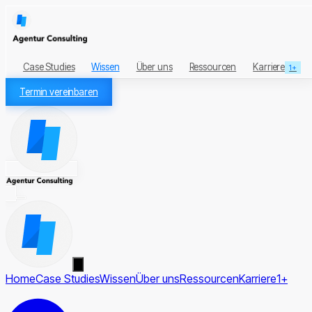
Case Studies
Wissen
Über uns
Ressourcen
Karriere
1+
Termin vereinbaren
Home
Case Studies
Wissen
Über uns
Ressourcen
Karriere
1+