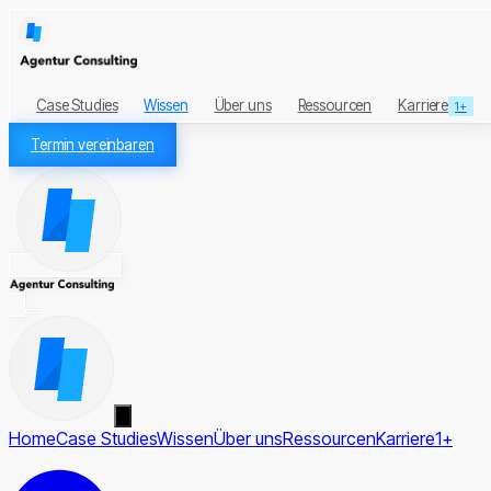
Case Studies
Wissen
Über uns
Ressourcen
Karriere
1+
Termin vereinbaren
Home
Case Studies
Wissen
Über uns
Ressourcen
Karriere
1+