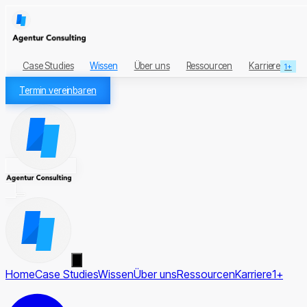
Case Studies
Wissen
Über uns
Ressourcen
Karriere
1+
Termin vereinbaren
Home
Case Studies
Wissen
Über uns
Ressourcen
Karriere
1+