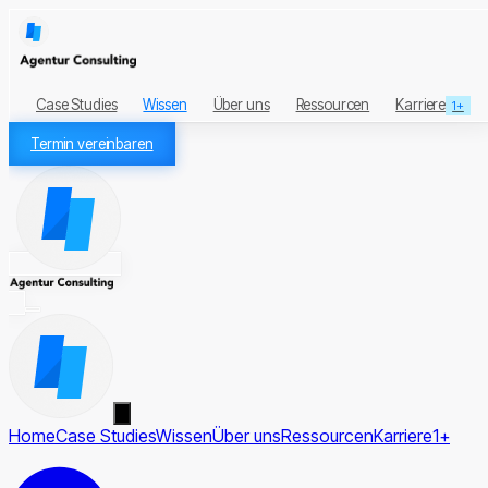
Case Studies
Wissen
Über uns
Ressourcen
Karriere
1+
Termin vereinbaren
Home
Case Studies
Wissen
Über uns
Ressourcen
Karriere
1+