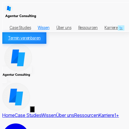
Case Studies
Wissen
Über uns
Ressourcen
Karriere
1+
Termin vereinbaren
Home
Case Studies
Wissen
Über uns
Ressourcen
Karriere
1+