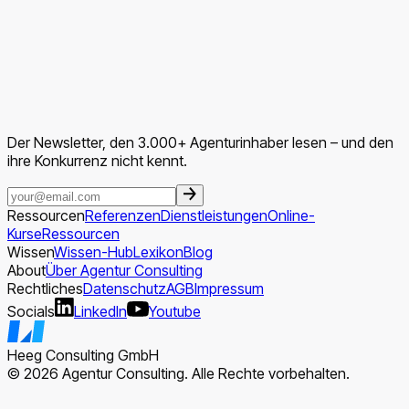
Der Newsletter, den 3.000+ Agenturinhaber lesen – und den
ihre Konkurrenz nicht kennt.
Ressourcen
Referenzen
Dienstleistungen
Online-
Kurse
Ressourcen
Wissen
Wissen-Hub
Lexikon
Blog
About
Über Agentur Consulting
Rechtliches
Datenschutz
AGB
Impressum
Socials
LinkedIn
Youtube
Heeg Consulting GmbH
© 2026 Agentur Consulting. Alle Rechte vorbehalten.