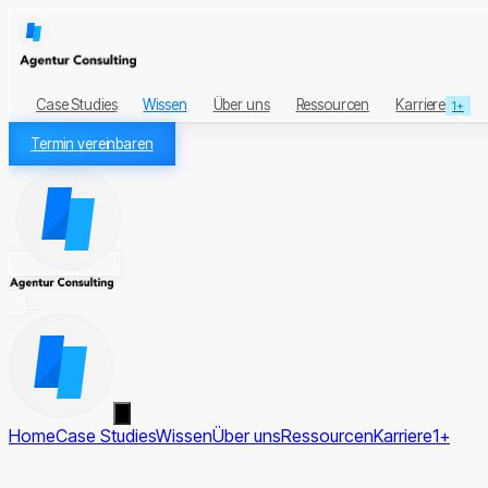
Case Studies
Wissen
Über uns
Ressourcen
Karriere
1+
Termin vereinbaren
Home
Case Studies
Wissen
Über uns
Ressourcen
Karriere
1+