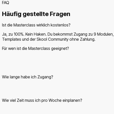
FAQ
Häufig gestellte Fragen
Ist die Masterclass wirklich kostenlos?
Ja, zu 100%. Kein Haken. Du bekommst Zugang zu 9 Modulen,
Templates und der Skool Community ohne Zahlung.
Für wen ist die Masterclass geeignet?
Für alle, die Social Media Recruiting als ernsthaftes Business
aufbauen wollen — egal ob Quereinsteiger, Freelancer,
Marketer oder Personal-Profi.
Wie lange habe ich Zugang?
Unbegrenzt. Du kannst in deinem eigenen Tempo lernen und
jederzeit zu den Modulen zurückkehren.
Wie viel Zeit muss ich pro Woche einplanen?
Im klassischen Setup 4–6 Stunden pro Woche. Wer schneller