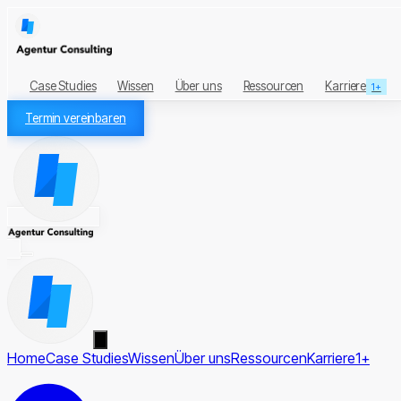
Case Studies
Wissen
Über uns
Ressourcen
Karriere
1+
Termin vereinbaren
Home
Case Studies
Wissen
Über uns
Ressourcen
Karriere
1+