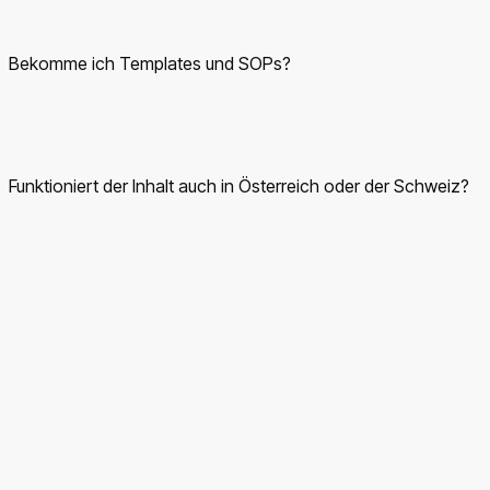
starten will, kann die Grundlagen in 2–3 Wochen abschließen
und parallel den ersten Kunden bauen.
Bekomme ich Templates und SOPs?
Ja. Alle Module sind mit Templates, SOPs und Beispielen
unterlegt — vom Briefing-Sheet über Verträge bis zu
Reporting-Dashboards.
Funktioniert der Inhalt auch in Österreich oder der Schweiz?
Ja. Marketing- und Funnel-Module sind 1:1 anwendbar. Steuer-
und Gewerbe-Hinweise haben separate Hinweise für
DE/AT/CH.