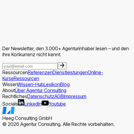
Der Newsletter, den 3.000+ Agenturinhaber lesen – und den
ihre Konkurrenz nicht kennt.
Ressourcen
Referenzen
Dienstleistungen
Online-
Kurse
Ressourcen
Wissen
Wissen-Hub
Lexikon
Blog
About
Über Agentur Consulting
Rechtliches
Datenschutz
AGB
Impressum
Socials
LinkedIn
Youtube
Heeg Consulting GmbH
© 2026 Agentur Consulting. Alle Rechte vorbehalten.