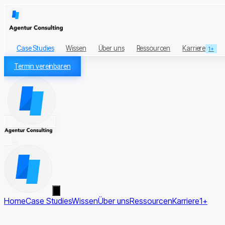
Case Studies
Wissen
Über uns
Ressourcen
Karriere
1+
Termin vereinbaren
Home
Case Studies
Wissen
Über uns
Ressourcen
Karriere
1+