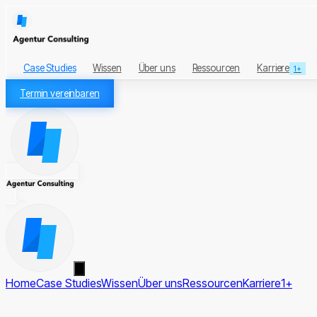
Case Studies
Wissen
Über uns
Ressourcen
Karriere
1+
Termin vereinbaren
Home
Case Studies
Wissen
Über uns
Ressourcen
Karriere
1+