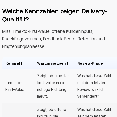
Welche Kennzahlen zeigen Delivery-
Qualität?
Miss Time-to-First-Value, offene Kundeninputs,
Rueckfragevolumen, Feedback-Score, Retention und
Empfehlungsanlaesse.
Kennzahl
Warum sie zaehlt
Review-Frage
Zeigt, ob time-to-
Was hat diese Zahl
Time-to-
first-value in die
seit dem letzten
First-Value
richtige Richtung
Review wirklich
laeuft.
veraendert?
Zeigt, ob offene
Was hat diese Zahl
inputs in die
seit dem letzten