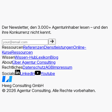
Der Newsletter, den 3.000+ Agenturinhaber lesen – und den
ihre Konkurrenz nicht kennt.
Ressourcen
Referenzen
Dienstleistungen
Online-
Kurse
Ressourcen
Wissen
Wissen-Hub
Lexikon
Blog
About
Über Agentur Consulting
Rechtliches
Datenschutz
AGB
Impressum
Socials
LinkedIn
Youtube
Heeg Consulting GmbH
© 2026 Agentur Consulting. Alle Rechte vorbehalten.