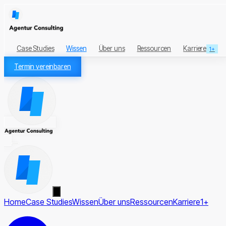
Case Studies
Wissen
Über uns
Ressourcen
Karriere
1+
Termin vereinbaren
Home
Case Studies
Wissen
Über uns
Ressourcen
Karriere
1+