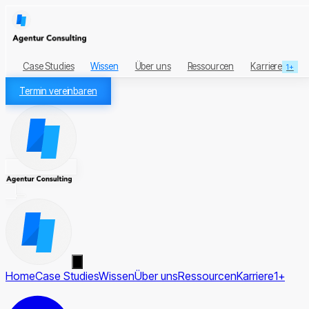
Case Studies
Wissen
Über uns
Ressourcen
Karriere
1+
Termin vereinbaren
Home
Case Studies
Wissen
Über uns
Ressourcen
Karriere
1+