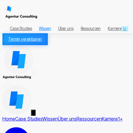
Case Studies
Wissen
Über uns
Ressourcen
Karriere
1+
Termin vereinbaren
Home
Case Studies
Wissen
Über uns
Ressourcen
Karriere
1+