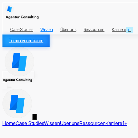
Case Studies
Wissen
Über uns
Ressourcen
Karriere
1+
Termin vereinbaren
Home
Case Studies
Wissen
Über uns
Ressourcen
Karriere
1+