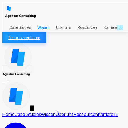
Case Studies
Wissen
Über uns
Ressourcen
Karriere
1+
Termin vereinbaren
Home
Case Studies
Wissen
Über uns
Ressourcen
Karriere
1+