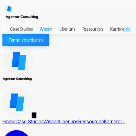
Case Studies
Wissen
Über uns
Ressourcen
Karriere
1+
Termin vereinbaren
Home
Case Studies
Wissen
Über uns
Ressourcen
Karriere
1+