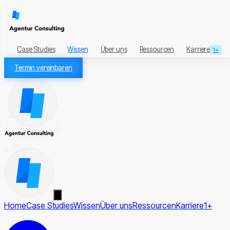
Case Studies
Wissen
Über uns
Ressourcen
Karriere
1+
Termin vereinbaren
Home
Case Studies
Wissen
Über uns
Ressourcen
Karriere
1+