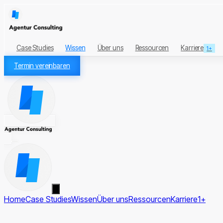
Case Studies
Wissen
Über uns
Ressourcen
Karriere
1+
Termin vereinbaren
Home
Case Studies
Wissen
Über uns
Ressourcen
Karriere
1+