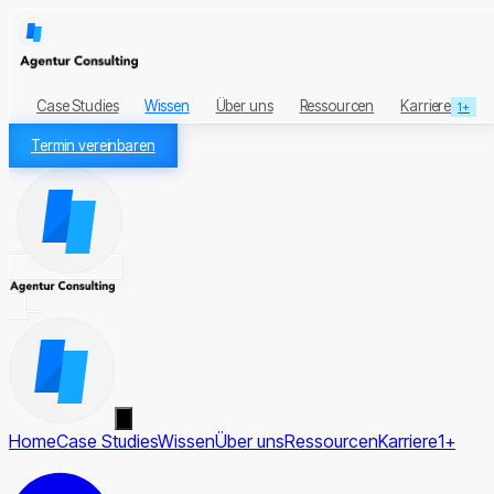
Case Studies
Wissen
Über uns
Ressourcen
Karriere
1+
Termin vereinbaren
Home
Case Studies
Wissen
Über uns
Ressourcen
Karriere
1+