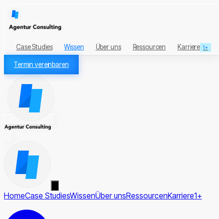
Case Studies
Wissen
Über uns
Ressourcen
Karriere
1+
Termin vereinbaren
Home
Case Studies
Wissen
Über uns
Ressourcen
Karriere
1+