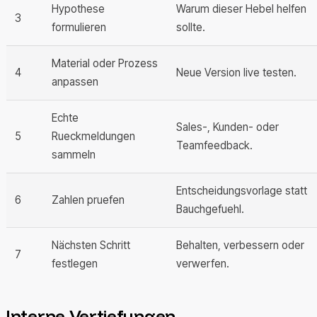
Hypothese
Warum dieser Hebel helfen
3
formulieren
sollte.
Material oder Prozess
4
Neue Version live testen.
anpassen
Echte
Sales-, Kunden- oder
5
Rueckmeldungen
Teamfeedback.
sammeln
Entscheidungsvorlage statt
6
Zahlen pruefen
Bauchgefuehl.
Nächsten Schritt
Behalten, verbessern oder
7
festlegen
verwerfen.
Interne Vertiefungen