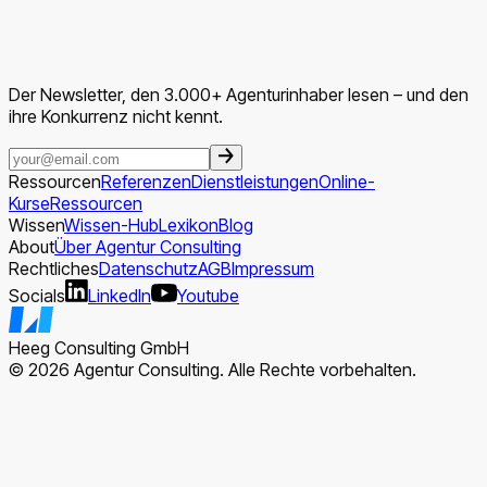
Der Newsletter, den 3.000+ Agenturinhaber lesen – und den
ihre Konkurrenz nicht kennt.
Ressourcen
Referenzen
Dienstleistungen
Online-
Kurse
Ressourcen
Wissen
Wissen-Hub
Lexikon
Blog
About
Über Agentur Consulting
Rechtliches
Datenschutz
AGB
Impressum
Socials
LinkedIn
Youtube
Heeg Consulting GmbH
© 2026 Agentur Consulting. Alle Rechte vorbehalten.