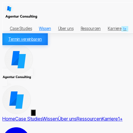
Case Studies
Wissen
Über uns
Ressourcen
Karriere
1+
Termin vereinbaren
Home
Case Studies
Wissen
Über uns
Ressourcen
Karriere
1+