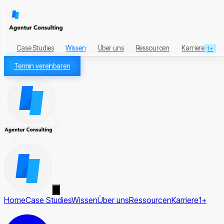
Case Studies
Wissen
Über uns
Ressourcen
Karriere
1+
Termin vereinbaren
Home
Case Studies
Wissen
Über uns
Ressourcen
Karriere
1+