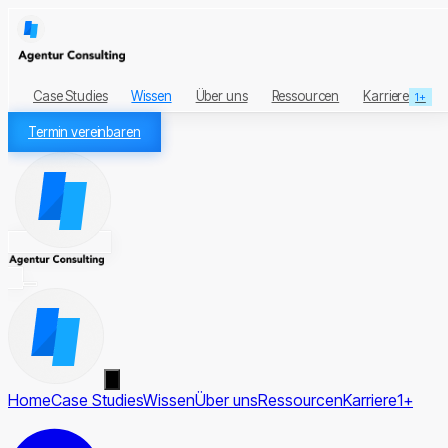
Case Studies
Wissen
Über uns
Ressourcen
Karriere
1+
Termin vereinbaren
Home
Case Studies
Wissen
Über uns
Ressourcen
Karriere
1+