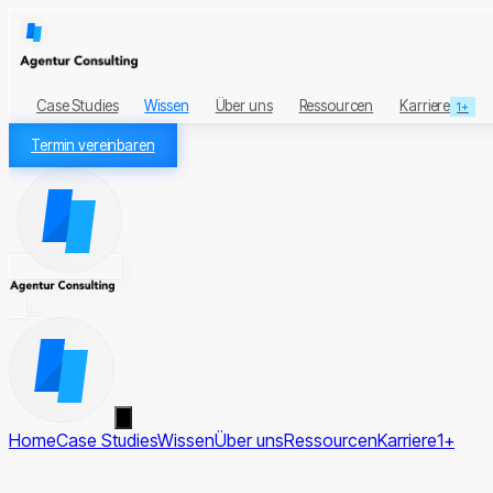
Case Studies
Wissen
Über uns
Ressourcen
Karriere
1+
Termin vereinbaren
Home
Case Studies
Wissen
Über uns
Ressourcen
Karriere
1+