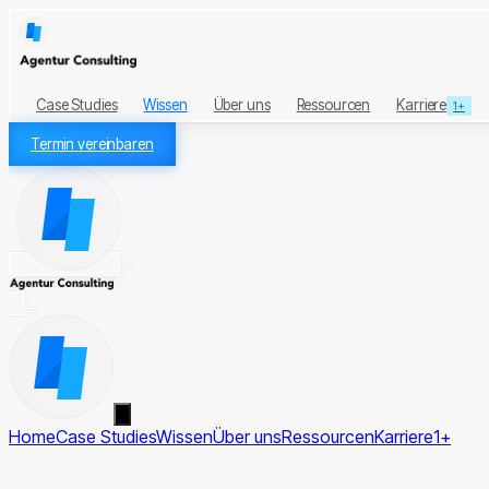
Case Studies
Wissen
Über uns
Ressourcen
Karriere
1+
Termin vereinbaren
Home
Case Studies
Wissen
Über uns
Ressourcen
Karriere
1+