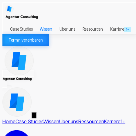
Case Studies
Wissen
Über uns
Ressourcen
Karriere
1+
Termin vereinbaren
Home
Case Studies
Wissen
Über uns
Ressourcen
Karriere
1+