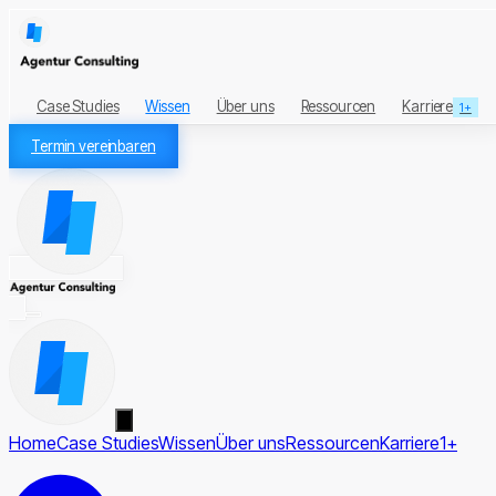
Case Studies
Wissen
Über uns
Ressourcen
Karriere
1+
Termin vereinbaren
Home
Case Studies
Wissen
Über uns
Ressourcen
Karriere
1+